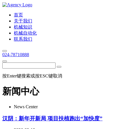
首页
关于我们
机械知识
机械自动化
联系我们
024-78710888
按Enter键搜索或按ESC键取消
新闻中心
News Center
汉阴：新年开新局 项目扶植跑出“加快度”