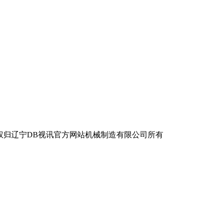
辽宁DB视讯官方网站机械制造有限公司所有