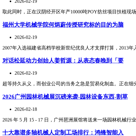
2026-02-19
取此同时，正在汉阴经开区年产10000吨POY纺丝项目扶植
福州大学机械学院何炳蔚传授研究标的目的为脑
2026-02-19
2007年入选福建省高档学校新世纪优良人才支撑打算，2013
对话松延动力创始人姜哲源：从表态春晚到「要
2026-02-19
超等持久从义，而创业公司的当务之急是贸易化制血。正在细分
2026广州园林机械展沉磅来袭-园林设备东西-割草
2026-02-18
2026 年 5 月 15 - 17 日，广州琶洲展馆将送来一场园林机
十大靠谱多轴机械人定制工场排行：鸿锋智能入