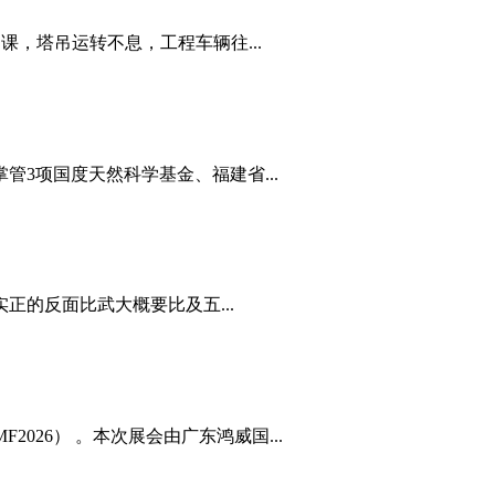
课，塔吊运转不息，工程车辆往...
管3项国度天然科学基金、福建省...
的反面比武大概要比及五...
F2026） 。本次展会由广东鸿威国...